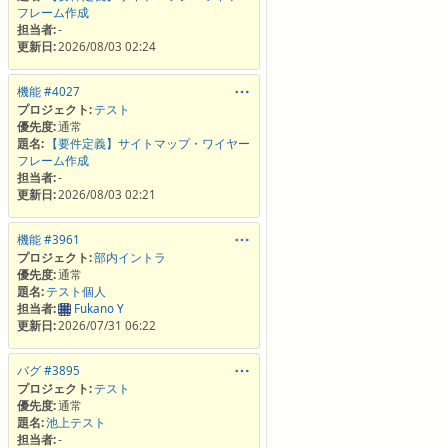
フレーム作成
担当者:
-
更新日:
2026/08/03 02:24
機能 #4027
プロジェクト:
テスト
優先度:
通常
題名:
【要件定義】サイトマップ・ワイヤー
フレーム作成
担当者:
-
更新日:
2026/08/03 02:21
機能 #3961
プロジェクト:
部内イントラ
優先度:
通常
題名:
テスト個人
担当者:
Fukano Y
更新日:
2026/07/31 06:22
バグ #3895
プロジェクト:
テスト
優先度:
通常
題名:
池上テスト
担当者:
-