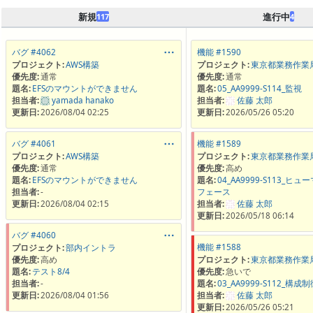
新規
進行中
117
4
バグ #4062
機能 #1590
プロジェクト:
AWS構築
プロジェクト:
東京都業務作業局
優先度:
通常
優先度:
通常
題名:
EFSのマウントができません
題名:
05_AA9999-S114_監視
担当者:
yamada hanako
担当者:
佐藤 太郎
更新日:
2026/08/04 02:25
更新日:
2026/05/26 05:20
バグ #4061
機能 #1589
プロジェクト:
AWS構築
プロジェクト:
東京都業務作業局
優先度:
通常
優先度:
高め
題名:
EFSのマウントができません
題名:
04_AA9999-S113_ヒ
担当者:
-
フェース
更新日:
2026/08/04 02:15
担当者:
佐藤 太郎
更新日:
2026/05/18 06:14
バグ #4060
機能 #1588
プロジェクト:
部内イントラ
優先度:
高め
プロジェクト:
東京都業務作業局
題名:
テスト8/4
優先度:
急いで
担当者:
-
題名:
03_AA9999-S112_構成
更新日:
2026/08/04 01:56
担当者:
佐藤 太郎
更新日:
2026/05/26 05:21