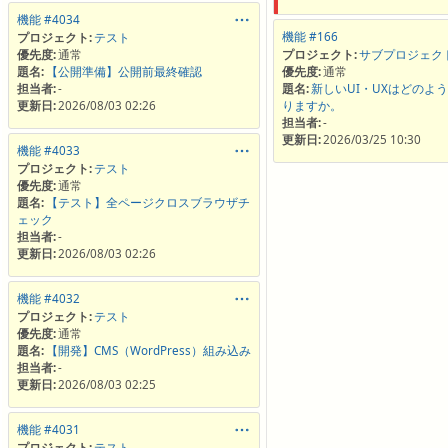
機能 #4034
機能 #166
プロジェクト:
テスト
優先度:
通常
プロジェクト:
サブプロジェク
題名:
【公開準備】公開前最終確認
優先度:
通常
担当者:
-
題名:
新しいUI・UXはどのよ
更新日:
2026/08/03 02:26
りますか。
担当者:
-
更新日:
2026/03/25 10:30
機能 #4033
プロジェクト:
テスト
優先度:
通常
題名:
【テスト】全ページクロスブラウザチ
ェック
担当者:
-
更新日:
2026/08/03 02:26
機能 #4032
プロジェクト:
テスト
優先度:
通常
題名:
【開発】CMS（WordPress）組み込み
担当者:
-
更新日:
2026/08/03 02:25
機能 #4031
プロジェクト:
テスト