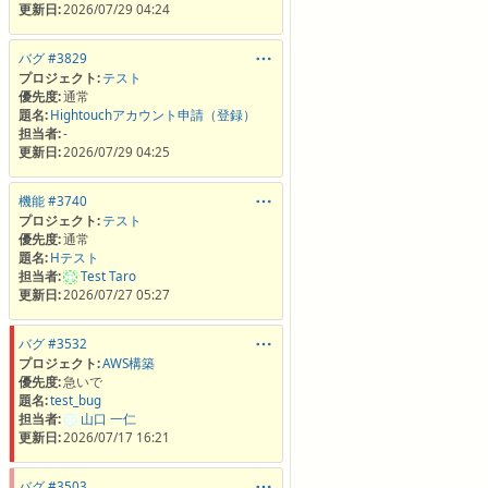
更新日:
2026/07/29 04:24
バグ #3829
プロジェクト:
テスト
優先度:
通常
題名:
Hightouchアカウント申請（登録）
担当者:
-
更新日:
2026/07/29 04:25
機能 #3740
プロジェクト:
テスト
優先度:
通常
題名:
Hテスト
担当者:
Test Taro
更新日:
2026/07/27 05:27
バグ #3532
プロジェクト:
AWS構築
優先度:
急いで
題名:
test_bug
担当者:
山口 一仁
更新日:
2026/07/17 16:21
バグ #3503