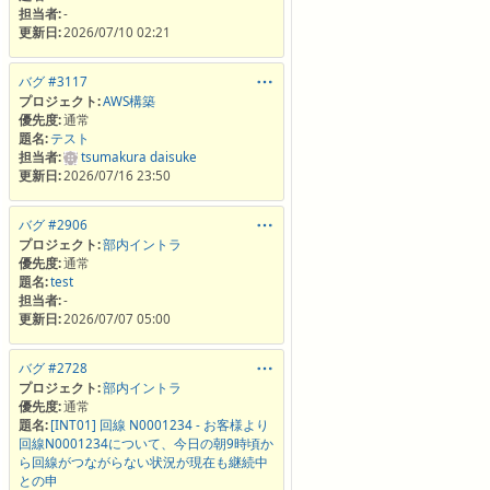
担当者:
-
更新日:
2026/07/10 02:21
バグ #3117
プロジェクト:
AWS構築
優先度:
通常
題名:
テスト
担当者:
tsumakura daisuke
更新日:
2026/07/16 23:50
バグ #2906
プロジェクト:
部内イントラ
優先度:
通常
題名:
test
担当者:
-
更新日:
2026/07/07 05:00
バグ #2728
プロジェクト:
部内イントラ
優先度:
通常
題名:
[INT01] 回線 N0001234 - お客様より
回線N0001234について、今日の朝9時頃か
ら回線がつながらない状況が現在も継続中
との申