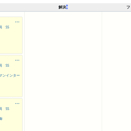
解決
フ
0
 SS
 SS
ューマンインター
 SS
制御