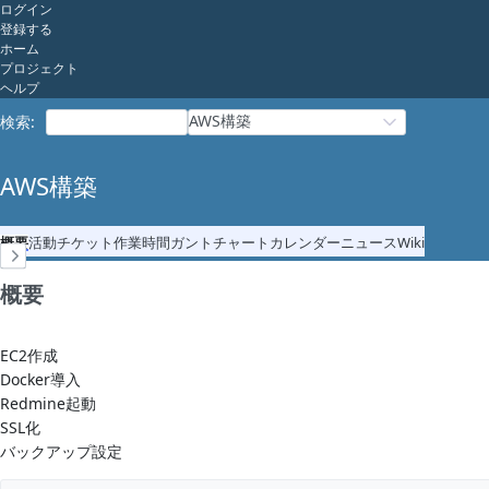
ログイン
登録する
ホーム
プロジェクト
ヘルプ
AWS構築
検索
:
AWS構築
概要
活動
チケット
作業時間
ガントチャート
カレンダー
ニュース
Wiki
概要
EC2作成
Docker導入
Redmine起動
SSL化
バックアップ設定