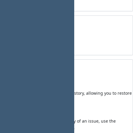
サブプロジェクト2
東京都業務作業局 SS
プロジェクト プロフィール
BU区分 未設定
担当部署 担当者 未設定
FE区分 XX
部内イントラ
プロジェクトの説明。
注記
Wiki page edits are preserved as history, allowing you to restore
previous versions if needed.
ヒント
To quickly review the update history of an issue, use the
"History" tab for convenient access.