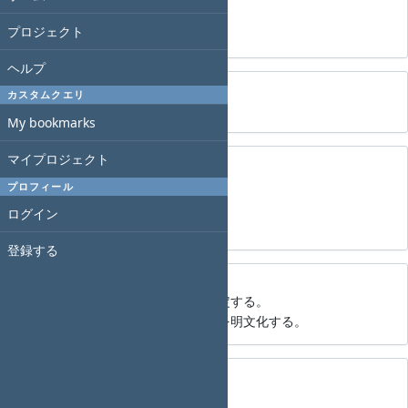
ひえひえ小説
プロジェクト
2026/5/30に向けたプロジェクト
ヘルプ
テスト
カスタムクエリ
あ
My bookmarks
テスト
マイプロジェクト
もっちーさん
プロフィール
ログイン
2. まさやさん
登録する
加盟店営業方針策定
大阪支店の加盟店開拓、営業方針を策定する。
営業対象の指向性、ツール整備、担当を明文化する。
新Redmine【UI・UX確認】
サブプロジェクト1