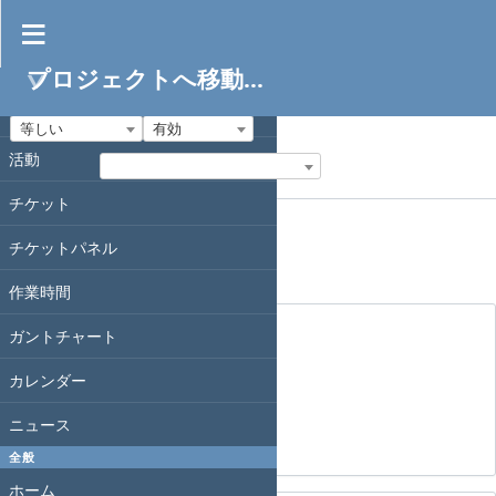
プロジェクト
プロジェクトへ移動...
フィルタ
プロジェクト
ステータス
プロジェクト
等しい
有効
活動
フィルタ追加
オプション
チケット
チケットパネル
適用
クリア
作業時間
AWS構築
ガントチャート
EC2作成
Docker導入
カレンダー
Redmine起動
SSL化
ニュース
バックアップ設定
全般
ホーム