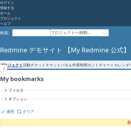
ログイン
登録する
ホーム
プロジェクト
ヘルプ
プロジェクトへ移動...
検索
:
Redmine デモサイト 【My Redmine 公式】
プロジェクト
活動
チケット
チケットパネル
作業時間
ガントチャート
カレンダ
My bookmarks
フィルタ
オプション
適用
クリア